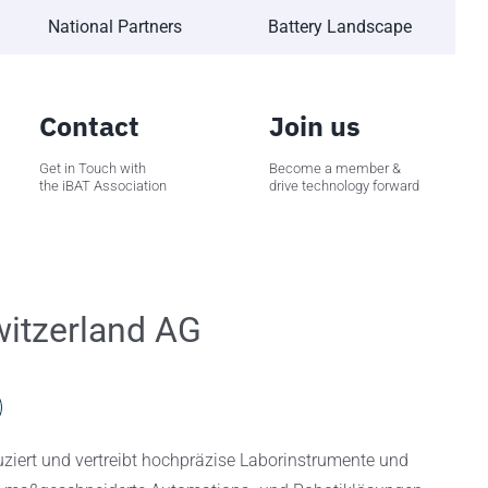
National Partners
Battery Landscape
Contact
Join us
Get in Touch with
Become a member &
the iBAT Association
drive technology forward
witzerland AG
uziert und vertreibt hochpräzise Laborinstrumente und