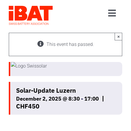
Skip
to
Toggl
content
Home
Navig
Association
×
This event has passed.
Events
Contact
Join us
Solar-Update Luzern
|
December 2, 2025 @ 8:30
-
17:00
CHF450